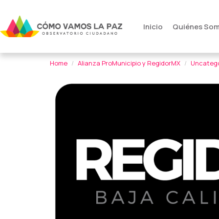
Inicio
Quiénes So
Home
Alianza ProMunicipio y RegidorMX
Uncatego