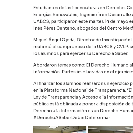
Estudiantes de las licenciaturas en Derecho, Ci
Energías Renovables, Ingeniería en Desarrollo
UABCS, participaron este martes 14 de mayo en
Inés Pérez Centeno, abogados del Centro Me
Miguel Ángel Ojeda, Director de Investigación In
reafirmó el compromiso de la UABCS y CVLP, se
los alumnos para ejercer su Derecho a Saber.
Abordaron temas como: El Derecho Humano al ac
Información, Partes involucradas en el ejercici
Al finalizar los alumnos realizaron un ejercicio
en la Plataforma Nacional de Transparencia. “El
Ley de Transparencia y Acceso a la Información
pública está obligada a poner a disposición de 
Derecho a la Información es un Derecho Huma
#DerechoASaberDeberDeInformar