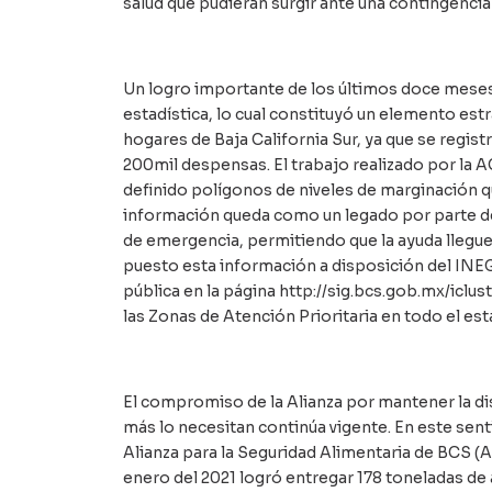
salud que pudieran surgir ante una contingencia 
Un logro importante de los últimos doce meses 
estadística, lo cual constituyó un elemento estr
hogares de Baja California Sur, ya que se regist
200mil despensas. El trabajo realizado por la 
definido polígonos de niveles de marginación q
información queda como un legado por parte de
de emergencia, permitiendo que la ayuda llegue 
puesto esta información a disposición del INEG
pública en la página http://sig.bcs.gob.mx/iclust
las Zonas de Atención Prioritaria en todo el est
El compromiso de la Alianza por mantener la di
más lo necesitan continúa vigente. En este senti
Alianza para la Seguridad Alimentaria de BCS (
enero del 2021 logró entregar 178 toneladas de