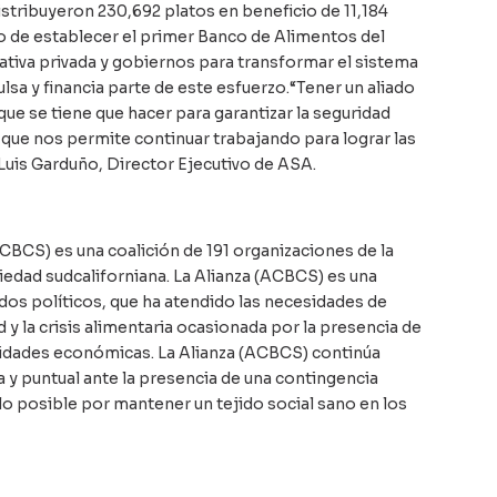
stribuyeron 230,692 platos en beneficio de 11,184
vo de establecer el primer Banco de Alimentos del
iativa privada y gobiernos para transformar el sistema
lsa y financia parte de este esfuerzo.“Tener un aliado
que se tiene que hacer para garantizar la seguridad
, que nos permite continuar trabajando para lograr las
Luis Garduño, Director Ejecutivo de ASA.
ACBCS) es una coalición de 191 organizaciones de la
ciedad sudcaliforniana. La Alianza (ACBCS) es una
tidos políticos, que ha atendido las necesidades de
d y la crisis alimentaria ocasionada por la presencia de
vidades económicas. La Alianza (ACBCS) continúa
y puntual ante la presencia de una contingencia
 lo posible por mantener un tejido social sano en los