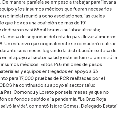
 De manera paralela se empezó a trabajar para llevar a
el equipo y los insumos médicos que fueran necesarios
rzo inicial reunió a ocho asociaciones, las cuales
o que hoy es una coalición de mas de 191
dedicaron casi 55mil horas a su labor altruista;
e la mesa de seguridad del estado para llevar alimentos
CS. Un esfuerzo que originalmente se consideró realizar
a durante seis meses logrando la distribución exitosa de
 en el apoyo al sector salud y este esfuerzo permitió la
e insumos médicos. Estos 14.6 millones de pesos
ateriales y equipos entregados en apoyo a 33
to para 17,000 pruebas de PCR realizadas por el
ACBCS ha continuado su apoyo al sector salud
La Paz, Comondú y Loreto por seis meses ya que no
ón de fondos debido a la pandemia. “La Cruz Roja
e salvó la vida”, comentó Isidro Gómez, Delegado Estatal