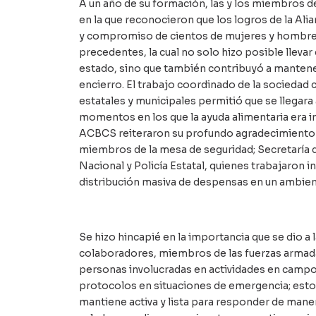
A un año de su formación, las y los miembros de
en la que reconocieron que los logros de la Ali
y compromiso de cientos de mujeres y hombres 
precedentes, la cual no solo hizo posible llev
estado, sino que también contribuyó a mantener
encierro. El trabajo coordinado de la sociedad c
estatales y municipales permitió que se llegara
momentos en los que la ayuda alimentaria era i
ACBCS reiteraron su profundo agradecimiento a
miembros de la mesa de seguridad; Secretaría d
Nacional y Policía Estatal, quienes trabajaron i
distribución masiva de despensas en un ambient
Se hizo hincapié en la importancia que se dio a
colaboradores, miembros de las fuerzas armadas
personas involucradas en actividades en campo
protocolos en situaciones de emergencia; esto a
mantiene activa y lista para responder de maner